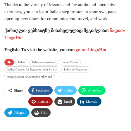
Thanks to the variety of lessons and the audio and interactive
exercises, you can learn Italian step by step at your own pace,
opening new doors for communication, travel, and work.
ქართული: ვებსაიტზე მისასვლელად შეგიძლიათ
წადით:
LingoHut
English: To visit the website, you can
go to: LingoHut
Italian
Italian conversation
Italian Course
Italian Courses for Beginners from Scratch
Italian for beginners
დაგიტარეთ იტალიური ონლაინ
Share
Facebook
Twitter
WhatsApp
Pinterest
Email
Linkedin
Telegram
Print