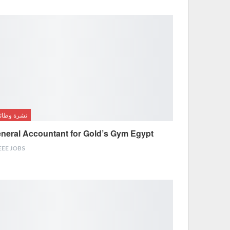
نشرة وظائ
neral Accountant for Gold’s Gym Egypt
EEE JOBS