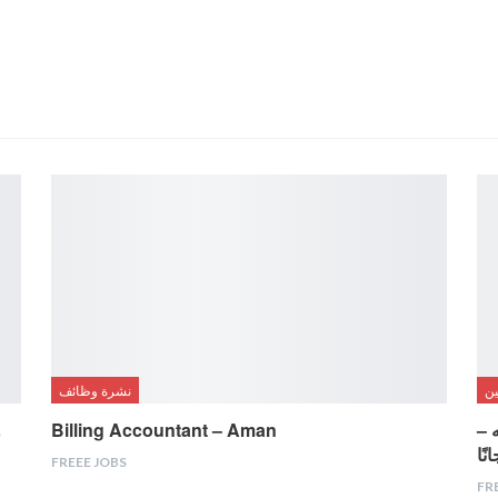
ن
نشرة وظائف
براتب 5000 جنيه –
Billing Accountant – Aman
و
ًا
FREEE JOBS
FR