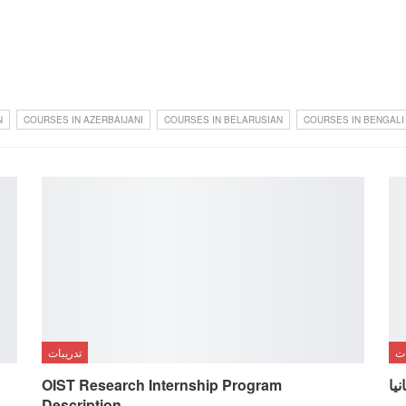
N
COURSES IN AZERBAIJANI
COURSES IN BELARUSIAN
COURSES IN BENGALI
ات
تدريبات
يا
OIST Research Internship Program
Description