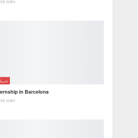
EEE JOBS
تدريب
ternship in Barcelona
EEE JOBS