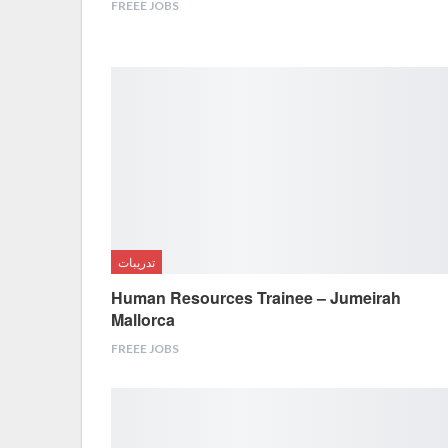
FREEE JOBS
تدريبات
Human Resources Trainee – Jumeirah
Mallorca
FREEE JOBS