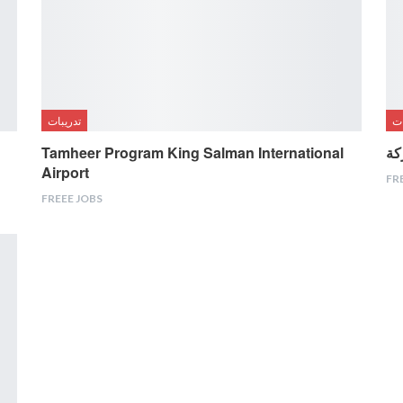
ات
تدريبات
Tamheer Program King Salman International
Airport
FR
FREEE JOBS