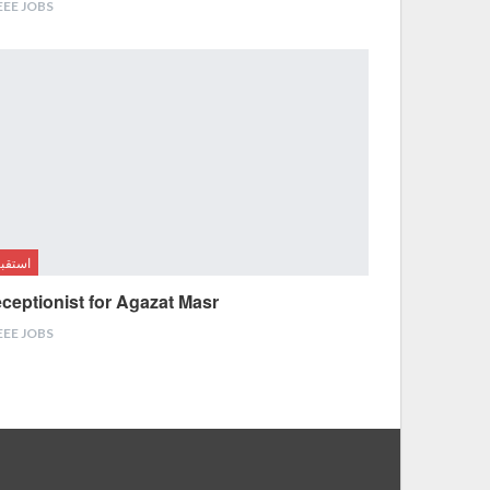
EEE JOBS
استقب
ceptionist for Agazat Masr
EEE JOBS