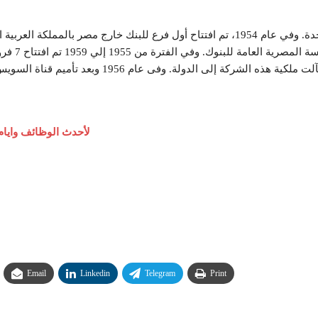
وقد بدأ البنك بعدد 3 فروع بالجمهورية العربية المتحدة. وفي عام 1954، تم افتتاح أول فر
أُدمجا في 
اللاذقية)، ثم صدر قانون بتأميم البنوك في سوريا، فآ
لأحدث الوظائف وايام
Email
Linkedin
Telegram
Print