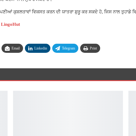
 ਆਪਣੀਆਂ ਕੁਸ਼ਲਤਾਵਾਂ ਵਿਕਸਤ ਕਰਨ ਦੀ ਯਾਤਰਾ ਸ਼ੁਰੂ ਕਰ ਸਕਦੇ ਹੋ, ਜਿਸ ਨਾਲ ਤੁਹਾਡੇ
ੋ: LingoHut
Email
Linkedin
Telegram
Print