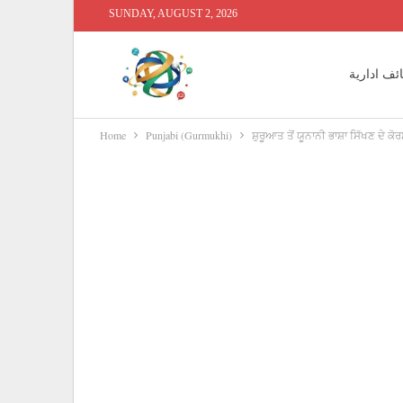
SUNDAY, AUGUST 2, 2026
ئف ادارية
Home
Punjabi (Gurmukhi)
ਸ਼ੁਰੂਆਤ ਤੋਂ ਯੂਨਾਨੀ ਭਾਸ਼ਾ ਸਿੱਖਣ ਦੇ ਕੋ
 محاسبين