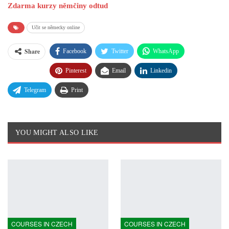
Zdarma kurzy němčiny odtud
Učit se německy online
Share
Facebook
Twitter
WhatsApp
Pinterest
Email
Linkedin
Telegram
Print
YOU MIGHT ALSO LIKE
COURSES IN CZECH
COURSES IN CZECH