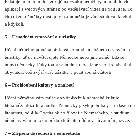
Existuje mnoho online zdrojů na výuku němčiny, od mobilních
aplikací a webových stránek po vzdělávací videa na YouTube. To
činí učení němčiny dostupným a umožňuje vám studovat kdekoli
a kdykoli.
5 – Usnadnění cestování a turistiky
Učení němčiny pomáhá při lepší komunikaci během cestování a
turistiky, ať už navštěvujete Německo nebo jiné země, kde se
mluví německy. Díky tomu se budete moci lépe spojit s místními
obyvateli, což zvýší vaše zážitky a pocit sounáležitosti.
6 – Prohloubení kultury a znalostí
Učení němčiny vám může otevřít dveře k německé kultuře,
literatuře, filozofii a hudbě. Německý jazyk je bohatý na klasickou
literaturu, od díla Goetha až po filozofie Nietzscheho, a studium
němčiny vám umožní přístup k těmto dílům v původním jazyce.
7 – Zlepšení dovedností v samostudiu