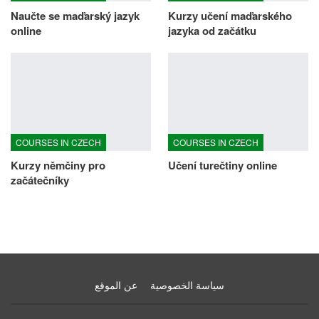
Naučte se maďarský jazyk
Kurzy učení maďarského
online
jazyka od začátku
COURSES IN CZECH
COURSES IN CZECH
Kurzy němčiny pro
Učení turečtiny online
začátečníky
سياسة الخصوصية
عن الموقع