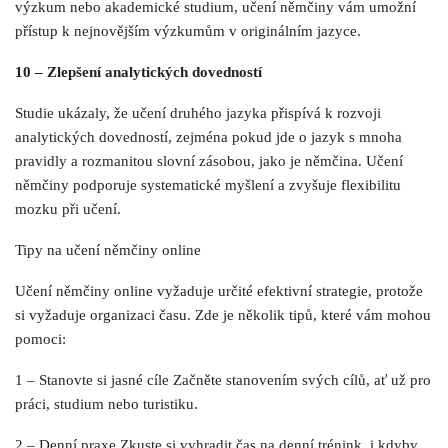
výzkum nebo akademické studium, učení němčiny vám umožní
přístup k nejnovějším výzkumům v originálním jazyce.
10 – Zlepšení analytických dovedností
Studie ukázaly, že učení druhého jazyka přispívá k rozvoji
analytických dovedností, zejména pokud jde o jazyk s mnoha
pravidly a rozmanitou slovní zásobou, jako je němčina. Učení
němčiny podporuje systematické myšlení a zvyšuje flexibilitu
mozku při učení.
Tipy na učení němčiny online
Učení němčiny online vyžaduje určité efektivní strategie, protože
si vyžaduje organizaci času. Zde je několik tipů, které vám mohou
pomoci:
1 – Stanovte si jasné cíle Začněte stanovením svých cílů, ať už pro
práci, studium nebo turistiku.
2 – Denní praxe Zkuste si vyhradit čas na denní trénink, i kdyby