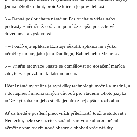
jen na několik minut, protože klíčem je pravidelnost.
3 – Denně poslouchejte němčinu Poslouchejte videa nebo
podcasty v němčině, což vám pomůže zlepšit poslechové
dovednosti a výslovnost.
4 – Používejte aplikace Existuje několik aplikací na výuku
němčiny online, jako jsou Duolingo, Babbel nebo Memrise.
5 – Vnitřní motivace Snažte se odměňovat po dosažení malých
cílů; to vás povzbudí k dalšímu učení.
Učení němčiny online je nyní díky technologii možné a snadné, a
s dostupností mnoha silných důvodů pro studium tohoto jazyka
může být zahájení jeho studia jedním z nejlepších rozhodnutí.
Ať už hledáte posílení pracovních příležitostí, toužíte studovat v
Německu, nebo se chcete seznámit s novou kulturou, učení
němčiny vám otevře nové obzory a obohatí vaše zážitky.