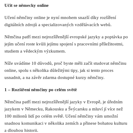
Učit se německy online
Učení němčiny online je nyní mnohem snazší díky rozšíření
digitálních zdrojů a specializovaných vzdělávacích webů.
Němčina patří mezi nejrozšířenější evropské jazyky a poptávka po
jejím učení roste kvůli jejímu spojení s pracovními příležitostmi,
studiem a vědeckým výzkumem.
Níže uvádíme 10 důvodů, proč byste měli začít studovat němčinu
online, spolu s několika důležitými tipy, jak si tento proces
usnadnit, a na závěr zdarma dostupné kurzy němčiny.
1 – Rozšíření němčiny po celém světě
Němčina patří mezi nejrozšířenější jazyky v Evropě, je úředním
jazykem v Německu, Rakousku a Švýcarsku a mluví jí více než
100 milionů lidí po celém světě. Učení němčiny vám umožní
snadnou komunikaci v několika zemích a přinese bohatou kulturu
a dlouhou historii.