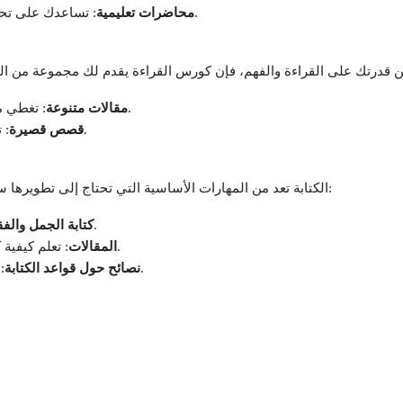
: تساعدك على تحسين فهمك للأفكار المعقدة والمواضيع الأكاديمية.
محاضرات تعليمية
: تغطي مواضيع مختلفة مثل التكنولوجيا، الصحة، والثقافة.
مقالات متنوعة
: تساعدك على توسيع خيالك وفهم الأدب الإنجليزي.
قصص قصيرة
الكتابة تعد من المهارات الأساسية التي تحتاج إلى تطويرها سواء كنت طالبًا أو محترفًا. يركز هذا الكورس على:
: بدءًا من الأساسيات إلى بناء نصوص معقدة.
كتابة الجمل والف
: تعلم كيفية كتابة مقالات مقنعة وتنظيم الأفكار بشكل منطقي.
المقالات
: تشمل تحسين الإملاء، القواعد، والأسلوب اللغوي.
نصائح حول قواعد الكتابة