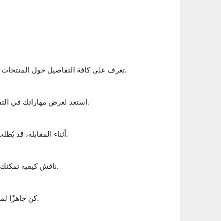
تعرف على كافة التفاصيل حول المنتجات والخدمات التي تقدمها العربية للطيران للشركات. ستكون هذه المعرفة ضرورية في عرض القيمة للعملاء المحتملين خلال المقابلة.
استعد لعرض مهاراتك في التفاوض من خلال تقديم أمثلة حقيقية عن صفقات سابقة أتممتها بنجاح. وضح كيف تمكنت من تحقيق أهدافك وتحقيق الفائدة للعملاء.
أثناء المقابلة، قد يُطلب منك تقديم أفكار أو استراتيجيات لزيادة مبيعات الشركة. كن مستعدًا لتقديم خطة مبيعات مبتكرة ومبنية على تحليل دقيق للسوق.
ناقش كيفية تمكنك من بناء علاقات طويلة الأمد مع العملاء في وظائفك السابقة. حاول توضيح كيف ساعدت هذه العلاقات في تحقيق أهداف المبيعات.
كن جاهزًا لمناقشة الأهداف المالية وكيف يمكنك المساهمة في تحقيقها. أظهر قدرتك على إدارة الوقت والموارد لتحقيق أفضل النتائج الممكنة.