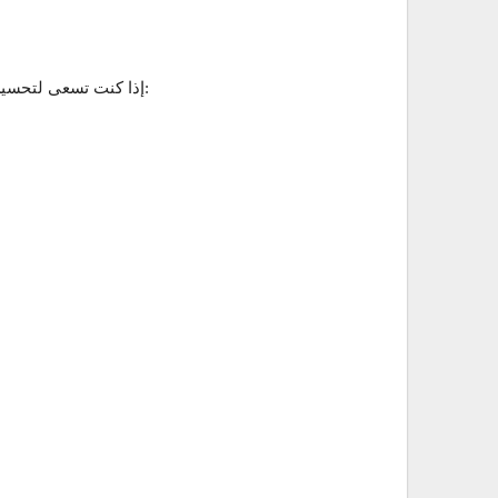
إذا كنت تسعى لتحسين قدرتك على القراءة والفهم، فإن كورس القراءة يقدم لك مجموعة من النصوص المختارة بعناية. يشتمل هذا الكورس على: