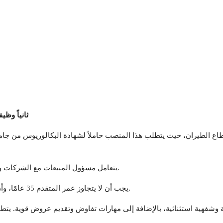
ثانياً وظ
طاع الطيران، حيث يتطلب هذا المنصب حاملاً لشهادة البكالوريوس من جامع
يتعامل مسؤول المبيعات مع الشركات ويقوم بتطوير العلاقات التجارية لتحقيق أهداف المبيعات.
يجب أن لا يتجاوز عمر المتقدم 35 عامًا، وأن يكون لديه معرفة ممتازة ببرامج مايكروسوفت أوفيس.
 وشفهية استثنائية، بالإضافة إلى مهارات تفاوض وتقديم عروض قوية. يتطل