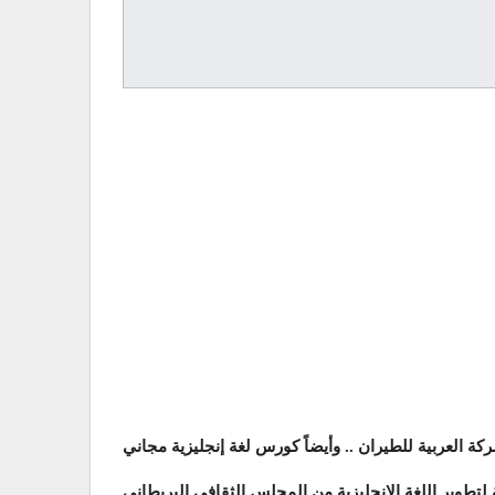
 العربية للطيران .. وأيضاً كورس لغة إنجليزية مجاني
حة لتطوير اللغة الإنجليزية من المجلس الثقافي البريطاني