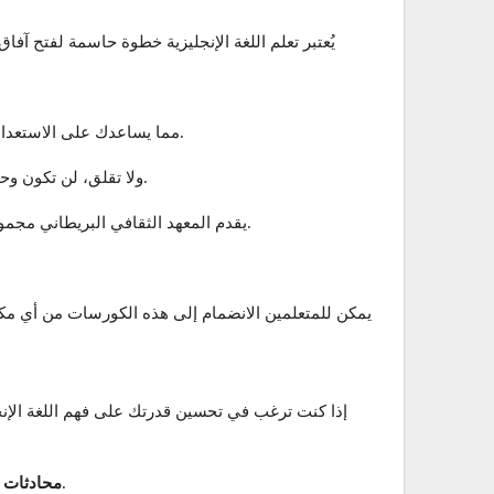
يُعتبر تعلم اللغة الإنجليزية خطوة حاسمة لفتح آ
الدورات المقدمة تشمل أيضًا اللغة الإنجليزية للأعمال والإعداد لاختبارات IELTS، مما يساعدك على الاستعداد لخطواتك التالية سواء في الدراسة أو في العمل.
ولا تقلق، لن تكون وحدك في هذه الرحلة، حيث يوفر المعهد دعمًا مباشرًا من مدربين محترفين سيقومون بتوجيهك وتقديم ملاحظات بناءة لتحسين أدائك.
يقدم المعهد الثقافي البريطاني مجموعة من الكورسات المجانية عبر الإنترنت، مصممة لمساعدة المتعلمين في تحسين مهاراتهم في اللغة الإنجليزية بشكل فعال ومريح.
يمكن للمتعلمين الانضمام إلى هذه الكورسات من أي مكان
إذا كنت ترغب في تحسين قدرتك على فهم اللغة الإنج
: لتتعرف على كيفية استخدام اللغة في الحياة اليومية مثل التسوق، التحدث مع الأصدقاء، والتعامل مع مواقف مختلفة.
محادثات ي