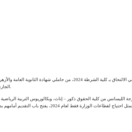
الجاري، وتستمر فترة التقديم حتى 15 أغسطس القادم.
ة الليسانس من كلية الحقوق ذكور – إناث، وبكالوريوس التربية الرياضية 