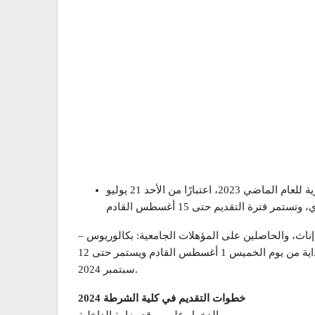
يبدأ فتح باب القبول لاستقبال طلبات الطلاب الراغبين في الالتحاق بـ كلية الشرطة 2024، من حاملي شهادة الثانوية العامة والأزهرية للعام الماضي 2023، اعتبارًا من الأحد 21 يوليو
إناث، والحاصلين على المؤهلات الجامعية: بكالوريوس –
ليسانس – ماجستير – دكتوراه في التخصصات التي تمثل احتياج لقطاعات الوزارة فقط لعام 2024، يفتح باب التقديم أمامهم بداية من يوم الخميس 1 أغسطس القادم ويستمر حتى 12
سبتمبر 2024.
خطوات التقديم في كلية الشرطة 2024
الدخول على موقع وزارة الداخلية.