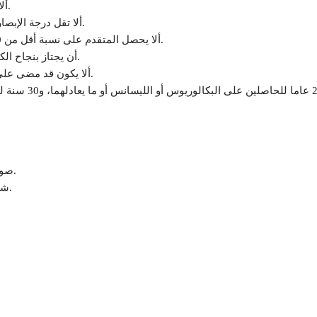
ألا يقل طول القامة عن 165 سم للذكور، و170 سم للإناث.
ألا تقل درجة الإبصار عن النصف في كل من العينين، ويصرح الكشف بنظارة.
ألا يحصل المتقدم على نسبة أقل من 40% من مجموع الدرجات المقررة لاختبار اللياقة البدنية.
أن يجتاز بنجاح الكشف الطبي المتقدم الذي تجريه اللجنة الطبية المختصة.
ألا يكون قد مضى على حصوله على المؤهل الجامعي أكثر من عامين ميلاديين.
صورة من بطاقة الرقم القومي للواصي في حالة وفاة الأب.
شهادة الثانوية العامة للطالب موضح فيها درجات كل مادة.