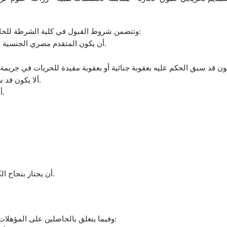
وتتضمن شروط القبول في كلية الشرطة للحاصلين على الثانوية العامة أو ما يعادلها والثانوية الأزهرية:
أن يكون المتقدم مصري الجنسية ومن أبوين يتمتعان بهذه الجنسية عن غير طريق التجنس.
ألا يكون قد سبق فصله من خدمة الحكومة بحكم أو قرار تأديبي نهائي.
أن يكون مستوفيا لشروط اللياقة الصحية والبدنية والسن.
أن يجتاز بنجاح الكشف الطبي المتقدم، واختبارات اللياقة البدنية المقررة.
وفيما يتعلق بالحاصلين على المؤهلات الجامعية تأتي شروط القبول في كلية الشرطة كالتالي: