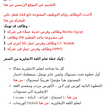
للتقديم عبر الموقع الرسمي من هنا
لأحدث الوظائف وايام التوظيف المفتوحة تابع قناة شغل علي
تليجرام من هنا
وظائف قد تهمك ،
وظائف وفرص خدمة عملاء فى شركة Berlitz Egypt
》
وظائف HR فى مجموعة ماجد الفطيم
》
وظائف وفرص عمل داتا انترى فى LC Waikik
》
وظائف وفرص عمل فى شركة OPPO
》
إليك خطة تعلم اللغة الانجليزية من الصفر :
كل ما تحتاجه لتعلم الانجليزية مجانًا
أول خطوة تحدد مستواك ولفين عايز توصل، سيعطيك اختبار
المستوى هذا مؤشرًا تقريبيًا لمستواك :
من هنا
الخطوة الثانية كورس اون لاين .. الكورس مرتب ومقسم اللغة
الإنجليزية الي مستويات
من هنا
( استماع – قراءة – كـتابة – تحدث ) :
كورسات Oxford لتعلم اللغة الإنجليزية |
من هنا