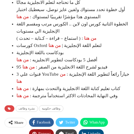
كل ما تحتاجه لتعلم الانجليزية مجانًا
أول خطوة تحدد مستواك ولفين عايز توصل، سيعطيك اختبار
المستوى هذا مؤشرًا تقريبيًا لمستواك :
من هنا
الخطوة الثانية كورس اون لاين .. الكورس مرتب ومقسم اللغة
الإنجليزية الي مستويات
من هنا
( استماع – قراءة – كـتابة – تحدث ) :
كورسات Oxford لتعلم اللغة الإنجليزية |
من هنا
بودكاست باللغة الإنجليزية
أفضل 5 بودكاست لتطوير الانجليزيه :
من هنا
95 فيديو لشرح اللغة الانجليزية من الصفر :
من هنا
3 قنوات علي YouTube خياراً رائعاً لتطوير اللغة الإنجليزية :
من
هنا
كتاب تعليم كتابة اللغة الانجليزية والتحدث بمهارة :
من هنا
وفي النهاية المحادثات الاكثر استخداماً مترجمة :
من هنا
وظائف حكومية
نشرة وظائف
Share
Facebook
Twitter
WhatsApp
Pinterest
Email
Linkedin