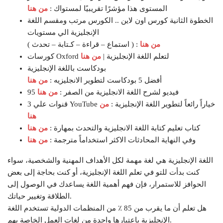
المستوى هذا مؤشرًا تقريبيًا لمستواك :
من هنا
الخطوة الثانية كورس اون لاين .. الكورس مرتب ومقسم اللغة
الإنجليزية الي مستويات
من هنا
( استماع – قراءة – كـتابة – تحدث ) :
كورسات Oxford لتعلم اللغة الإنجليزية |
من هنا
بودكاست باللغة الإنجليزية
أفضل 5 بودكاست لتطوير الانجليزيه :
من هنا
95 فيديو لشرح اللغة الانجليزية من الصفر :
من هنا
3 قنوات علي YouTube خياراً رائعاً لتطوير اللغة الإنجليزية :
من
هنا
كتاب تعليم كتابة اللغة الانجليزية والتحدث بمهارة :
من هنا
وفي النهاية المحادثات الاكثر استخداماً مترجمة :
من هنا
اللغة الإنجليزية هي لغة مهمة لكل الأهداف المهنية والشخصية، سواء
كنت بدأت للتو في تعلم اللغة الإنجليزية، أو كنت بحاجة إلى بعض
الحوافز للاستمرار، فإن فهم أهمية اللغة يساعدك في الوصول إلى
الطلاقة وتغيير حياتك.
هل تعلم أن ما يقرب من 85 ٪ من المنظمات الدولية تستخدم اللغة
الإنجليزية باعتبارها واحدة من لغات العمل الخاصة بهم.