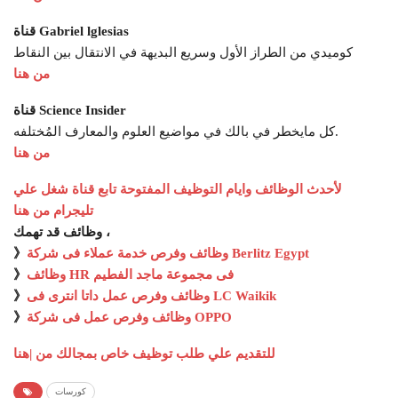
قناة Gabriel lglesias
كوميدي من الطراز الأول وسريع البديهة في الانتقال بين النقاط
من هنا
قناة Science Insider
كل مايخطر في بالك في مواضيع العلوم والمعارف المُختلفه.
من هنا
لأحدث الوظائف وايام التوظيف المفتوحة تابع قناة شغل علي
تليجرام من هنا
وظائف قد تهمك ،
وظائف وفرص خدمة عملاء فى شركة Berlitz Egypt
》
وظائف HR فى مجموعة ماجد الفطيم
》
وظائف وفرص عمل داتا انترى فى LC Waikik
》
وظائف وفرص عمل فى شركة OPPO
》
للتقديم علي طلب توظيف خاص بمجالك من |هنا
كورسات